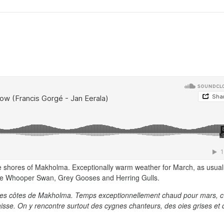
he shores of Makholma. Exceptionally warm weather for March, as usual
 some Whooper Swan, Grey Gooses and Herring Gulls.
g des côtes de Makholma. Temps exceptionnellement chaud pour mars, c
aisse. On y rencontre surtout des cygnes chanteurs, des oies grises et