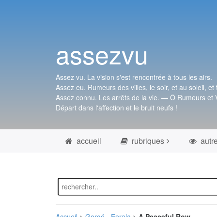
assezvu
Assez vu. La vision s'est rencontrée à tous les airs.
Assez eu. Rumeurs des villes, le soir, et au soleil, et 
Assez connu. Les arrêts de la vie. — Ô Rumeurs et V
Départ dans l'affection et le bruit neufs !
accueil
rubriques
autr
Accueil
>
Gorgé - Eerala
>
A Peaceful Row