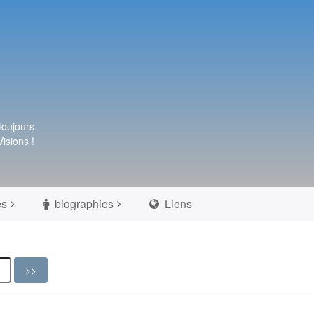
toujours.
isions !
es
biographies
Liens