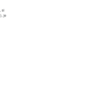
 si
, je