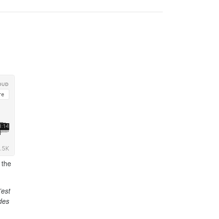
 the
’est
 des