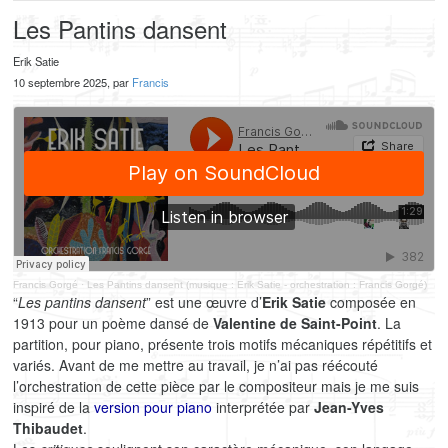
Les Pantins dansent
Erik Satie
10 septembre 2025, par
Francis
Francis Gorgé
·
Les Pantins dansent (musique : Erik Satie - orchestration : Francis Gorgé)
“
Les pantins dansent
” est une œuvre d’
Erik Satie
composée en
1913 pour un poème dansé de
Valentine de Saint-Point
. La
partition, pour piano, présente trois motifs mécaniques répétitifs et
variés. Avant de me mettre au travail, je n’ai pas réécouté
l’orchestration de cette pièce par le compositeur mais je me suis
inspiré de la
version pour piano
interprétée par
Jean-Yves
Thibaudet
.