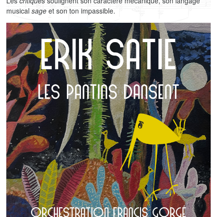
Les
critiques
soulignent son caractère mécanique, son langage
musical
sage
et son ton impassible.