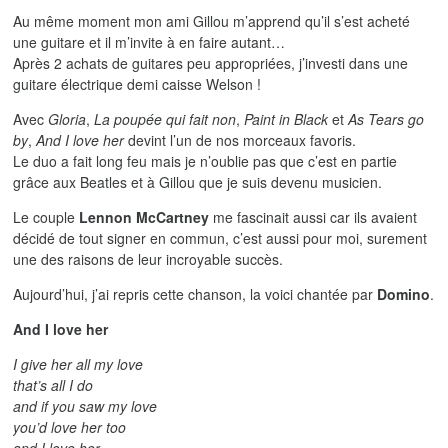
Au même moment mon ami Gillou m’apprend qu’il s’est acheté
une guitare et il m’invite à en faire autant…
Après 2 achats de guitares peu appropriées, j’investi dans une
guitare électrique demi caisse Welson !
Avec
Gloria
,
La poupée qui fait non
,
Paint in Black
et
As Tears go
by
,
And I love her
devint l’un de nos morceaux favoris.
Le duo a fait long feu mais je n’oublie pas que c’est en partie
grâce aux Beatles et à Gillou que je suis devenu musicien.
Le couple
Lennon McCartney
me fascinait aussi car ils avaient
décidé de tout signer en commun, c’est aussi pour moi, surement
une des raisons de leur incroyable succès.
Aujourd’hui, j’ai repris cette chanson, la voici chantée par
Domino
.
And I love her
I give her all my love
that’s all I do
and if you saw my love
you’d love her too