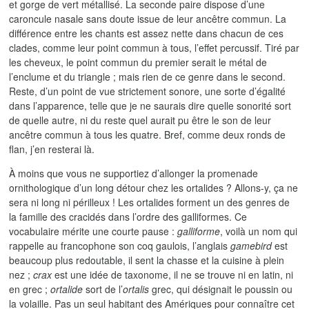
et gorge de vert métallisé. La seconde paire dispose d’une
caroncule nasale sans doute issue de leur ancêtre commun. La
différence entre les chants est assez nette dans chacun de ces
clades, comme leur point commun à tous, l’effet percussif. Tiré par
les cheveux, le point commun du premier serait le métal de
l’enclume et du triangle ; mais rien de ce genre dans le second.
Reste, d’un point de vue strictement sonore, une sorte d’égalité
dans l’apparence, telle que je ne saurais dire quelle sonorité sort
de quelle autre, ni du reste quel aurait pu être le son de leur
ancêtre commun à tous les quatre. Bref, comme deux ronds de
flan, j’en resterai là.
À moins que vous ne supportiez d’allonger la promenade
ornithologique d’un long détour chez les ortalides ? Allons-y, ça ne
sera ni long ni périlleux ! Les ortalides forment un des genres de
la famille des cracidés dans l’ordre des galliformes. Ce
vocabulaire mérite une courte pause :
galliforme
, voilà un nom qui
rappelle au francophone son coq gaulois, l’anglais
gamebird
est
beaucoup plus redoutable, il sent la chasse et la cuisine à plein
nez ;
crax
est une idée de taxonome, il ne se trouve ni en latin, ni
en grec ;
ortalide
sort de l’
ortalis
grec, qui désignait le poussin ou
la volaille. Pas un seul habitant des Amériques pour connaître cet