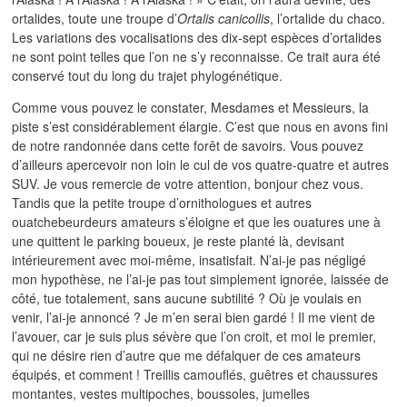
ortalides, toute une troupe d’
Ortalis canicollis
, l’ortalide du chaco.
Les variations des vocalisations des dix-sept espèces d’ortalides
ne sont point telles que l’on ne s’y reconnaisse. Ce trait aura été
conservé tout du long du trajet phylogénétique.
Comme vous pouvez le constater, Mesdames et Messieurs, la
piste s’est considérablement élargie. C’est que nous en avons fini
de notre randonnée dans cette forêt de savoirs. Vous pouvez
d’ailleurs apercevoir non loin le cul de vos quatre-quatre et autres
SUV. Je vous remercie de votre attention, bonjour chez vous.
Tandis que la petite troupe d’ornithologues et autres
ouatchebeurdeurs amateurs s’éloigne et que les ouatures une à
une quittent le parking boueux, je reste planté là, devisant
intérieurement avec moi-même, insatisfait. N’ai-je pas négligé
mon hypothèse, ne l’ai-je pas tout simplement ignorée, laissée de
côté, tue totalement, sans aucune subtilité ? Où je voulais en
venir, l’ai-je annoncé ? Je m’en serai bien gardé ! Il me vient de
l’avouer, car je suis plus sévère que l’on croit, et moi le premier,
qui ne désire rien d’autre que me défalquer de ces amateurs
équipés, et comment ! Treillis camouflés, guêtres et chaussures
montantes, vestes multipoches, boussoles, jumelles