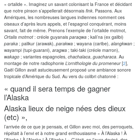
« ortalide ». Imaginez un savant colonisant la France et décidant
que notre pinson s’appellerait désormais
fink
. Passons. Aux
Amériques, les nombreuses langues indiennes nomment ces
oiseaux d’après leurs appels, et l’espagnol conquérant, moins
savant, fait de même. Prenons l’exemple de l’ortalide motmot,
Ortalis motmot
: créole guyanais
paraqwa
; kali’na (ex galibi)
paraka
; palikur (arawak),
parakwa
; wayana (caribe),
alangkwan
;
wayampi (tupi-guarani),
aragwa
; taki-taki (créole marron),
wakago
; variantes espagnoles,
chachalaca
,
guacharaca
. Au
montage de notre radiophonie
L’ornithologie du promeneur
[
2
]
,
Gaël Gillon avait astucieusement proposé une ambiance sonore
tropicale d’Amérique du Sud. Au vers du colibri chatonné :
« quand il sera temps de gagner
l’Alaska
Alaska lieux de neige nées des dieux
(etc) »,
l’arrivée de ce que je pensais, et Gillon avec moi, des perroquets,
répétait à l’envi et à notre grand enthousiasme « À l’Alaska ! À
l’Alaska ! À l’Alaska ! À l’Alaska ! » C’était, on l’aura deviné, des