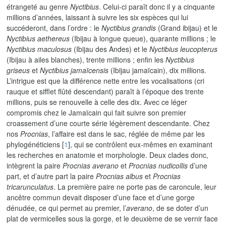
étrangeté au genre
Nyctibius
. Celui-ci paraît donc il y a cinquante
millions d’années, laissant à suivre les six espèces qui lui
succéderont, dans l’ordre : le
Nyctibius grandis
(Grand ibijau) et le
Nyctibius aethereus
(Ibijau à longue queue), quarante millions ; le
Nyctibius maculosus
(Ibijau des Andes) et le
Nyctibius leucopterus
(Ibijau à ailes blanches), trente millions ; enfin les
Nyctibius
griseus
et
Nyctibius jamaïcensis
(Ibijau jamaïcain), dix millions.
L’intrigue est que la différence nette entre les vocalisations (cri
rauque et sifflet flûté descendant) paraît à l’époque des trente
millions, puis se renouvelle à celle des dix. Avec ce léger
compromis chez le Jamaïcain qui fait suivre son premier
croassement d’une courte série légèrement descendante. Chez
nos
Procnias
, l’affaire est dans le sac, réglée de même par les
phylogénéticiens
[
1
]
, qui se contrôlent eux-mêmes en examinant
les recherches en anatomie et morphologie. Deux clades donc,
intègrent la paire
Procnias averano
et
Procnias nudicollis
d’une
part, et d’autre part la paire
Procnias albus
et
Procnias
tricarunculatus
. La première paire ne porte pas de caroncule, leur
ancêtre commun devait disposer d’une face et d’une gorge
dénudée, ce qui permet au premier, l’
averano
, de se doter d’un
plat de vermicelles sous la gorge, et le deuxième de se vernir face