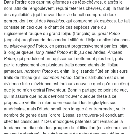
Dans l’ordre des caprimulgiformes (les tête-chêvres, d’après le
nom latin de l’engoulevent, réputé téter les chèvres, oui), la famille
des nyctibiidés (qui trouvent leur vie la nuit) comprend deux
genres, dont celui des
Nyctibius
, qui comprend six espèces. Le fait
consiste en ceci que le chant de ces espèces varie du
rugissement rauque du grand Ibijau (français) ou
great Potoo
(anglais) au glissando descendant sifflé de l’Ibijau à ailes blanches
ou
white-winged
Potoo, en passant progressivement par les Ibijau
à longue queue,
long-tailed Potoo
et Ibijau des Andes,
Andean
Potoo
, qui produisent un rugissement nettement plus bref, puis
par le rugissement en plusieurs traits descendants de l’Ibijau
jamaïcain,
northern Potoo
et, enfin, le glissando flûté en plusieurs
traits de l’Ibijau gris,
common Potoo
. Cette distribution est d’une
évidence telle (l’évidence est toujours nouvelle quoi qu’on en dise)
que je ne m’en croirai l’inventeur. Bonnin partage ce point de vue,
qui m’assure que nous devrions trouver quelque thèse à ce
propos. Je vérifie la mienne en écoutant les troglodytes sud-
américains, mais l’étude serait trop longue à entreprendre, vu le
nombre de genre dans l’ordre. L’essai se trouvera-t-il concluant
chez les cassiques ? Des éthologues patentés ont remarqué la
tendance au dialecte des groupes de nidification (ces oiseaux sont
souvent grégaires). Je suis heureux de noter dans mes détours