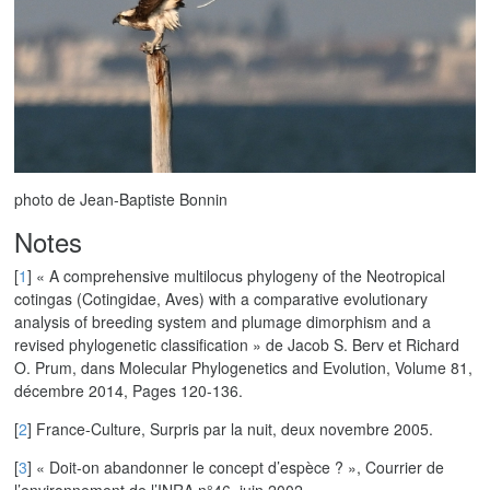
photo de Jean-Baptiste Bonnin
Notes
[
1
]
« A comprehensive multilocus phylogeny of the Neotropical
cotingas (Cotingidae, Aves) with a comparative evolutionary
analysis of breeding system and plumage dimorphism and a
revised phylogenetic classification » de Jacob S. Berv et Richard
O. Prum, dans Molecular Phylogenetics and Evolution, Volume 81,
décembre 2014, Pages 120-136.
[
2
]
France-Culture, Surpris par la nuit, deux novembre 2005.
[
3
]
« Doit-on abandonner le concept d’espèce ? », Courrier de