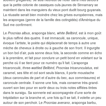
que la petite colonie de cassiques culs-jaunes de Sinnamary se
maintient dans les manguiers du vieux pont dudit bourg guyanais.
La réussite serait bien moindre chez les grives européennes, mais
les arapongas (genre de la famille des cotingidés) d’Amérique du
Sud me confirment.
Le
Procnias
albus
, araponga blanc,
white Bellbird
, est à mon goût
le plus raffiné des quatre. Il est immaculé, sa caroncule, unique,
évoque l’artiste, le poète qui déplacerait de temps à autre une
mèche de cheveux à droite ou à gauche de son front. Il ingurgite
un bon bol d’air, puis sonne deux fois, la seconde comme en écho
à la première, et fait pour conclure un petit bond en voletant sur la
perche où il se tient pour ce numéro qu’il fait. L’araponga
tricaronculé,
three-wattled Bellbird
,
Procnias tricarunculatus
, est
caramel, ses tête et col sont seuls blancs, il porte moustache
(deux caroncules de part et d’autre du bec, aux commissures) et
caroncule centrale. Il sonne une fois, mais conserve très-grand-
ouvert son bec pour en sortir deux ou trois notes sifflées-tirées
dans le suraigu. Sa sonnerie est accompagnée d’une sorte de
trépidation sur la branche et, une fois qu’il se tait, il volette un peu
autour de son perchoir. Le
Procnias averano
, araponga barbu,