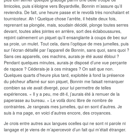
limicoles, puis s’éloigne vers Boyardville, Bonnin m’assure qu’il
reviendra. De fait, une heure passe et le revoilà très nonchalant et
tournicoteur. Ah ! Quelque chose l’arrête, il hésite deux fois,
reprenant sa plongée, mais, soudain décidé, plonge toutes serres
devant, toutes ailes jointes en arrière, sort des éclaboussures,
rejoint calmement un piquet qu’il ensanglante à coups de bec sur
sa proie, un mulet. Tout cela, dans l’optique de mes jumelles, puis
sur l’écran détaillé par l’appareil de Bonnin, sans quoi, sans quoi ?
Sans ces appareils, ces machins, aurais-je été aussi ébloui ?
Pendant quelques minutes, aurais-je disposé d’une vue perçante
de rapace ? Céderais-je à ces mirages ? On sait que non.
Quelques quarts d’heure plus tard, exploitée à fond la présence
du pêcheur affamé sur son piquet, Bonnin me faisait remarquer
combien sa vie avait divergé, pour lui permettre de telles
expériences. « Il y a peu, me dit-il, j’aurais été à remuer de la
paperasse au bureau. » Le voilà donc libre de nombre de
contraintes. Je rangeais mes jumelles, qui en sont d’autres. Je
suis à ma page, en voici d’autres encore, des croyances.
Je crois entre autres aux langues ocelles qui ne sont ni parole ni
langage et je viens de m’apercevoir d’un fait qui m’était étranger.