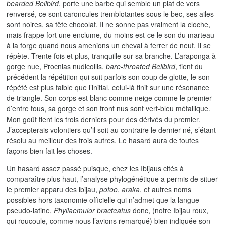
bearded Bellbird
, porte une barbe qui semble un plat de vers
renversé, ce sont caroncules tremblotantes sous le bec, ses ailes
sont noires, sa tête chocolat. Il ne sonne pas vraiment la cloche,
mais frappe fort une enclume, du moins est-ce le son du marteau
à la forge quand nous amenions un cheval à ferrer de neuf. Il se
répète. Trente fois et plus, tranquille sur sa branche. L’araponga à
gorge nue, Procnias nudicollis,
bare-throated Bellbird
, tient du
précédent la répétition qui suit parfois son coup de glotte, le son
répété est plus faible que l’initial, celui-là finit sur une résonance
de triangle. Son corps est blanc comme neige comme le premier
d’entre tous, sa gorge et son front nus sont vert-bleu métallique.
Mon goût tient les trois derniers pour des dérivés du premier.
J’accepterais volontiers qu’il soit au contraire le dernier-né, s’étant
résolu au meilleur des trois autres. Le hasard aura de toutes
façons bien fait les choses.
Un hasard assez passé puisque, chez les Ibijaus cités à
comparaître plus haut, l’analyse phylogénétique a permis de situer
le premier apparu des ibijau,
potoo
,
araka
, et autres noms
possibles hors taxonomie officielle qui n’admet que la langue
pseudo-latine,
Phyllaemulor bracteatus
donc, (notre Ibijau roux,
qui roucoule, comme nous l’avions remarqué) bien indiquée son