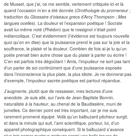
de Musset, que j’ai, ce me semble, vertement critiquée ici et là
quand l’occasion m’en a été donnée (
Ornithologie du promeneur
;
traduction du
Glossaire d’oiseaux grecs
d’Arcy Thompson ;
Mes
langues ocelles
). La douleur et l’expansion poétique ! Socrate
avait lui-même noté (
Phédon
) que le rossignol n’était point
mélancolique. C’est évidemment (l’évidence est toujours nouvelle
quoi qu’on en dise) que la jouissance prend le pas sur la joie et la
souffrance, le plaisir et la douleur. Combien de fois ai-je lu qu’un
poète prenait bien autre chose que du plaisir à parler ou écrire !
C’en est parfois très dégoûtant ! Amis, l’impudeur ne sort pas tant
d’un parler de soi continûment que d’une jouissance exposée
dans l’inconscience la plus plate, la plus idiote. Je ne donnerai pas
d’exemple, l’impudeur sacrée poétique est partout répandue.
J’augmente, plutôt que de ressasser, mes lectures d’une
anecdote. Je suis allé, sur l’avis de Jean-Baptiste Bonnin,
naturaliste
à la hauteur
, au chenal de la Baudissière, muni de
jumelles. Ce dernier point est très important, car je me suis
rarement promené
équipé
. Voilà qu’un balbuzard pêcheur surgit,
et dans la minute qui suit, l’ami scientifique, porteur, lui, d’un
appareil photographique conséquent. Si le balbuzard s’avance
plus loin semer quelque grabuge parmi une belle troupe de