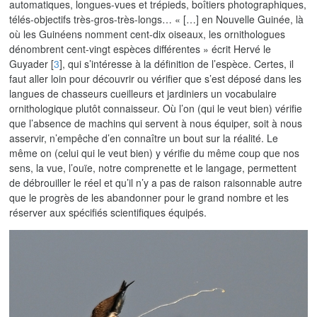
automatiques, longues-vues et trépieds, boîtiers photographiques,
télés-objectifs très-gros-très-longs… « […] en Nouvelle Guinée, là
où les Guinéens nomment cent-dix oiseaux, les ornithologues
dénombrent cent-vingt espèces différentes » écrit Hervé le
Guyader
[
3
]
, qui s’intéresse à la définition de l’espèce. Certes, il
faut aller loin pour découvrir ou vérifier que s’est déposé dans les
langues de chasseurs cueilleurs et jardiniers un vocabulaire
ornithologique plutôt connaisseur. Où l’on (qui le veut bien) vérifie
que l’absence de machins qui servent à nous équiper, soit à nous
asservir, n’empêche d’en connaître un bout sur la réalité. Le
même on (celui qui le veut bien) y vérifie du même coup que nos
sens, la vue, l’ouïe, notre comprenette et le langage, permettent
de débrouiller le réel et qu’il n’y a pas de raison raisonnable autre
que le progrès de les abandonner pour le grand nombre et les
réserver aux spécifiés scientifiques équipés.