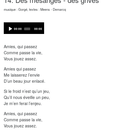
musique : Gorgé, textes : Meens - Demarcq
Audio
Current
Total
00:00
00:00
Player
time
duration
Amies, qui passez
Comme passe la vie,
Vous jouez assez.
Amies qui passez
Me laisserez l’envie
D’un beau jour enlacé.
Si le froid n’est qu’un jeu,
Qu’il nous éveille un peu,
Je m’en ferai l’enjeu.
Amies, qui passez
Comme passe la vie,
Vous jouez assez.