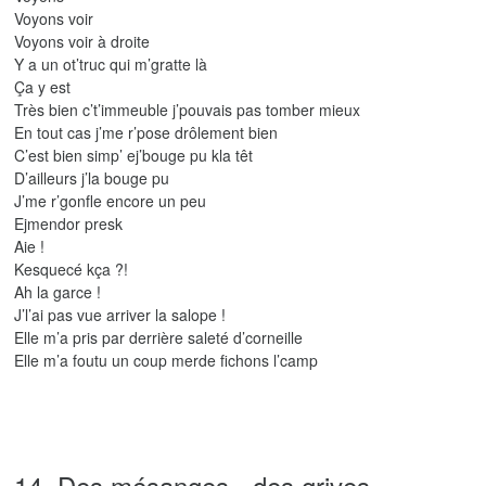
Voyons voir
Voyons voir à droite
Y a un ot’truc qui m’gratte là
Ça y est
Très bien c’t’immeuble j’pouvais pas tomber mieux
En tout cas j’me r’pose drôlement bien
C’est bien simp’ ej’bouge pu kla têt
D’ailleurs j’la bouge pu
J’me r’gonfle encore un peu
Ejmendor presk
Aie !
Kesquecé kça ?!
Ah la garce !
J’l’ai pas vue arriver la salope !
Elle m’a pris par derrière saleté d’corneille
Elle m’a foutu un coup merde fichons l’camp
14. Des mésanges - des grives