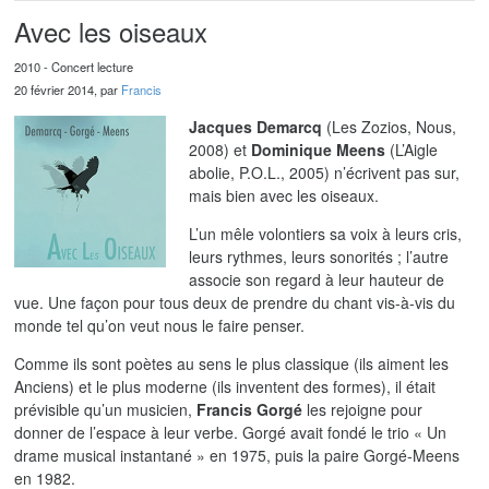
Avec les oiseaux
2010 - Concert lecture
20 février 2014, par
Francis
Jacques Demarcq
(Les Zozios, Nous,
2008) et
Dominique Meens
(L’Aigle
abolie, P.O.L., 2005) n’écrivent pas sur,
mais bien avec les oiseaux.
L’un mêle volontiers sa voix à leurs cris,
leurs rythmes, leurs sonorités ; l’autre
associe son regard à leur hauteur de
vue. Une façon pour tous deux de prendre du chant vis-à-vis du
monde tel qu’on veut nous le faire penser.
Comme ils sont poètes au sens le plus classique (ils aiment les
Anciens) et le plus moderne (ils inventent des formes), il était
prévisible qu’un musicien,
Francis Gorgé
les rejoigne pour
donner de l’espace à leur verbe. Gorgé avait fondé le trio « Un
drame musical instantané » en 1975, puis la paire Gorgé-Meens
en 1982.