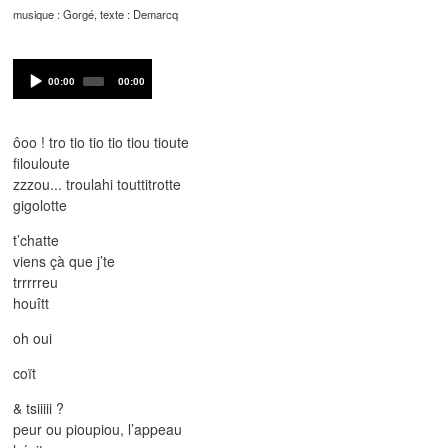
musique : Gorgé, texte : Demarcq
Audio
Current
Total
00:00
00:00
Player
time
duration
ôoo ! tro tio tio tio tiou tioute
filouloute
zzzou... troulahi touttitrotte
gigolotte
t’chatte
viens çà que j’te
trrrrreu
houîtt
oh oui
coït
& tsiiiii ?
peur ou pioupiou, l’appeau