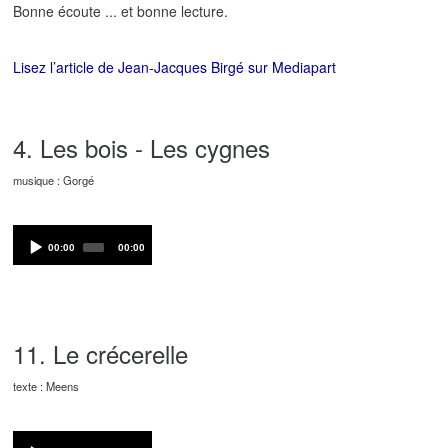
Bonne écoute ... et bonne lecture.
Lisez l’article de Jean-Jacques Birgé sur Mediapart
4. Les bois - Les cygnes
musique : Gorgé
Audio
Current
Total
00:00
00:00
Player
time
duration
11. Le crécerelle
texte : Meens
Audio