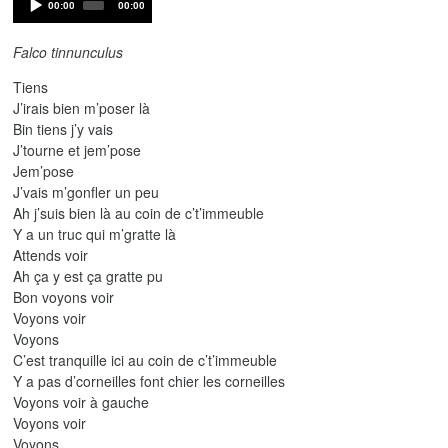
Current
Total
00:00
00:00
Player
time
duration
Falco tinnunculus
Tiens
J’irais bien m’poser là
Bin tiens j’y vais
J’tourne et jem’pose
Jem’pose
J’vais m’gonfler un peu
Ah j’suis bien là au coin de c’t’immeuble
Y a un truc qui m’gratte là
Attends voir
Ah ça y est ça gratte pu
Bon voyons voir
Voyons voir
Voyons
C’est tranquille ici au coin de c’t’immeuble
Y a pas d’corneilles font chier les corneilles
Voyons voir à gauche
Voyons voir
Voyons