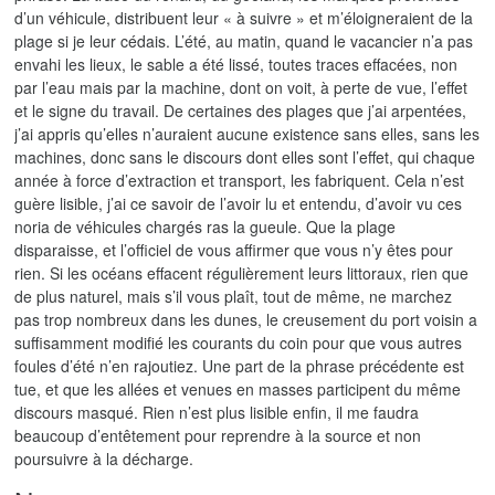
d’un véhicule, distribuent leur « à suivre » et m’éloigneraient de la
plage si je leur cédais. L’été, au matin, quand le vacancier n’a pas
envahi les lieux, le sable a été lissé, toutes traces effacées, non
par l’eau mais par la machine, dont on voit, à perte de vue, l’effet
et le signe du travail. De certaines des plages que j’ai arpentées,
j’ai appris qu’elles n’auraient aucune existence sans elles, sans les
machines, donc sans le discours dont elles sont l’effet, qui chaque
année à force d’extraction et transport, les fabriquent. Cela n’est
guère lisible, j’ai ce savoir de l’avoir lu et entendu, d’avoir vu ces
noria de véhicules chargés ras la gueule. Que la plage
disparaisse, et l’officiel de vous affirmer que vous n’y êtes pour
rien. Si les océans effacent régulièrement leurs littoraux, rien que
de plus naturel, mais s’il vous plaît, tout de même, ne marchez
pas trop nombreux dans les dunes, le creusement du port voisin a
suffisamment modifié les courants du coin pour que vous autres
foules d’été n’en rajoutiez. Une part de la phrase précédente est
tue, et que les allées et venues en masses participent du même
discours masqué. Rien n’est plus lisible enfin, il me faudra
beaucoup d’entêtement pour reprendre à la source et non
poursuivre à la décharge.