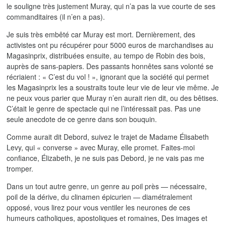
le souligne très justement Muray, qui n’a pas la vue courte de ses
commanditaires (il n’en a pas).
Je suis très embêté car Muray est mort. Dernièrement, des
activistes ont pu récupérer pour 5000 euros de marchandises au
Magasinprix, distribuées ensuite, au tempo de Robin des bois,
auprès de sans-papiers. Des passants honnêtes sans volonté se
récriaient : « C’est du vol ! », ignorant que la société qui permet
les Magasinprix les a soustraits toute leur vie de leur vie même. Je
ne peux vous parier que Muray n’en aurait rien dit, ou des bêtises.
C’était le genre de spectacle qui ne l’intéressait pas. Pas une
seule anecdote de ce genre dans son bouquin.
Comme aurait dit Debord, suivez le trajet de Madame Élisabeth
Levy, qui « converse » avec Muray, elle promet. Faites-moi
confiance, Élizabeth, je ne suis pas Debord, je ne vais pas me
tromper.
Dans un tout autre genre, un genre au poil près — nécessaire,
poil de la dérive, du clinamen épicurien — diamétralement
opposé, vous lirez pour vous ventiler les neurones de ces
humeurs catholiques, apostoliques et romaines, Des images et