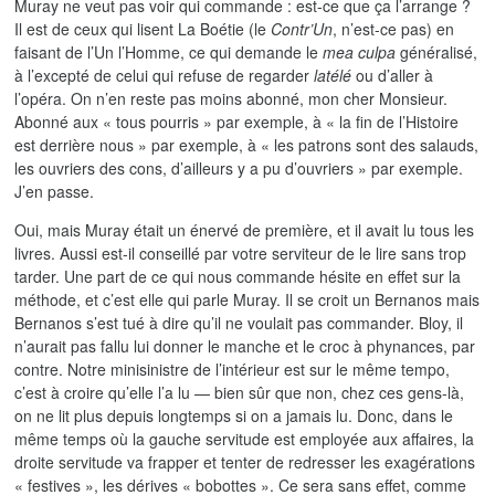
Muray ne veut pas voir qui commande : est-ce que ça l’arrange ?
Il est de ceux qui lisent La Boétie (le
Contr’Un
, n’est-ce pas) en
faisant de l’Un l’Homme, ce qui demande le
mea culpa
généralisé,
à l’excepté de celui qui refuse de regarder
latélé
ou d’aller à
l’opéra. On n’en reste pas moins abonné, mon cher Monsieur.
Abonné aux « tous pourris » par exemple, à « la fin de l’Histoire
est derrière nous » par exemple, à « les patrons sont des salauds,
les ouvriers des cons, d’ailleurs y a pu d’ouvriers » par exemple.
J’en passe.
Oui, mais Muray était un énervé de première, et il avait lu tous les
livres. Aussi est-il conseillé par votre serviteur de le lire sans trop
tarder. Une part de ce qui nous commande hésite en effet sur la
méthode, et c’est elle qui parle Muray. Il se croit un Bernanos mais
Bernanos s’est tué à dire qu’il ne voulait pas commander. Bloy, il
n’aurait pas fallu lui donner le manche et le croc à phynances, par
contre. Notre minisinistre de l’intérieur est sur le même tempo,
c’est à croire qu’elle l’a lu — bien sûr que non, chez ces gens-là,
on ne lit plus depuis longtemps si on a jamais lu. Donc, dans le
même temps où la gauche servitude est employée aux affaires, la
droite servitude va frapper et tenter de redresser les exagérations
« festives », les dérives « bobottes ». Ce sera sans effet, comme