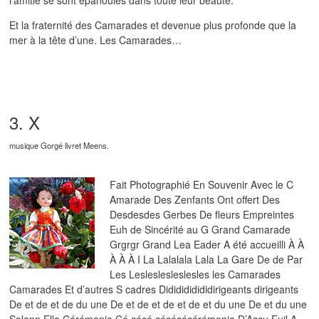
l’amitié se sont épanouies dans toute leur beauté.
Et la fraternité des Camarades et devenue plus profonde que la
mer à la tête d’une. Les Camarades…
3. X
musique Gorgé livret Meens.
Fait Photographié En Souvenir Avec le C
Amarade Des Zenfants Ont offert Des
Desdesdes Gerbes De fleurs Empreintes
Euh de Sincérité au G Grand Camarade
Grgrgr Grand Lea Eader A été accueilli À À
À À À I La Lalalala Lala La Gare De de Par
Les Lesleslesleslesles les Camarades
Camarades Et d’autres S cadres Dididididididirigeants dirigeants
De et de et de du une De et de et de et de et du une De et du une