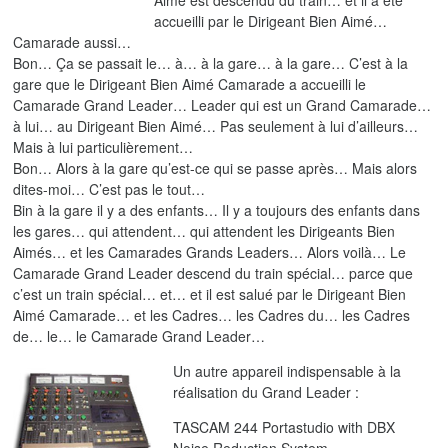
Aimé est descendu du train… et il a été
accueilli par le Dirigeant Bien Aimé…
Camarade aussi…
Bon… Ça se passait le… à… à la gare… à la gare… C’est à la
gare que le Dirigeant Bien Aimé Camarade a accueilli le
Camarade Grand Leader… Leader qui est un Grand Camarade…
à lui… au Dirigeant Bien Aimé… Pas seulement à lui d’ailleurs…
Mais à lui particulièrement…
Bon… Alors à la gare qu’est-ce qui se passe après… Mais alors
dites-moi… C’est pas le tout…
Bin à la gare il y a des enfants… Il y a toujours des enfants dans
les gares… qui attendent… qui attendent les Dirigeants Bien
Aimés… et les Camarades Grands Leaders… Alors voilà… Le
Camarade Grand Leader descend du train spécial… parce que
c’est un train spécial… et… et il est salué par le Dirigeant Bien
Aimé Camarade… et les Cadres… les Cadres du… les Cadres
de… le… le Camarade Grand Leader…
Un autre appareil indispensable à la
réalisation du Grand Leader :
TASCAM 244 Portastudio with DBX