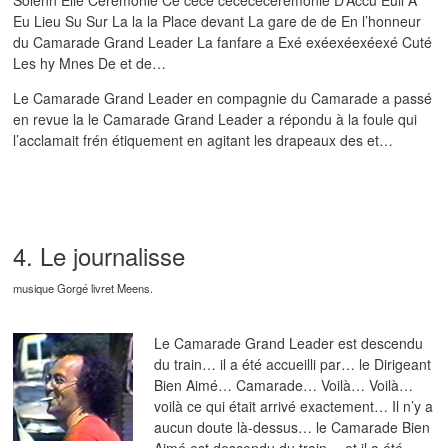
Solenn Elle Cérémonie Cé cécé cécécécérémonie D’Accu Euil A
Eu Lieu Su Sur La la la Place devant La gare de de En l’honneur
du Camarade Grand Leader La fanfare a Exé exéexéexéexé Cuté
Les hy Mnes De et de…
Le Camarade Grand Leader en compagnie du Camarade a passé
en revue la le Camarade Grand Leader a répondu à la foule qui
l’acclamait frén étiquement en agitant les drapeaux des et…
4. Le journalisse
musique Gorgé livret Meens.
Le Camarade Grand Leader est descendu
du train… il a été accueilli par… le Dirigeant
Bien Aimé… Camarade… Voilà… Voilà…
voilà ce qui était arrivé exactement… Il n’y a
aucun doute là-dessus… le Camarade Bien