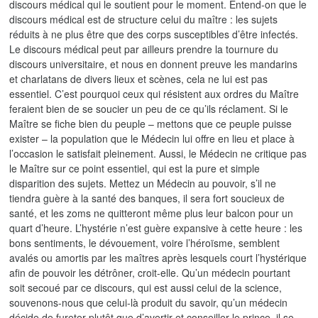
discours médical qui le soutient pour le moment. Entend-on que le
discours médical est de structure celui du maître : les sujets
réduits à ne plus être que des corps susceptibles d’être infectés.
Le discours médical peut par ailleurs prendre la tournure du
discours universitaire, et nous en donnent preuve les mandarins
et charlatans de divers lieux et scènes, cela ne lui est pas
essentiel. C’est pourquoi ceux qui résistent aux ordres du Maître
feraient bien de se soucier un peu de ce qu’ils réclament. Si le
Maître se fiche bien du peuple – mettons que ce peuple puisse
exister – la population que le Médecin lui offre en lieu et place à
l’occasion le satisfait pleinement. Aussi, le Médecin ne critique pas
le Maître sur ce point essentiel, qui est la pure et simple
disparition des sujets. Mettez un Médecin au pouvoir, s’il ne
tiendra guère à la santé des banques, il sera fort soucieux de
santé, et les zoms ne quitteront même plus leur balcon pour un
quart d’heure. L’hystérie n’est guère expansive à cette heure : les
bons sentiments, le dévouement, voire l’héroïsme, semblent
avalés ou amortis par les maîtres après lesquels court l’hystérique
afin de pouvoir les détrôner, croit-elle. Qu’un médecin pourtant
soit secoué par ce discours, qui est aussi celui de la science,
souvenons-nous que celui-là produit du savoir, qu’un médecin
décide de fureter plutôt que d’avertir et conseiller le prince, il se