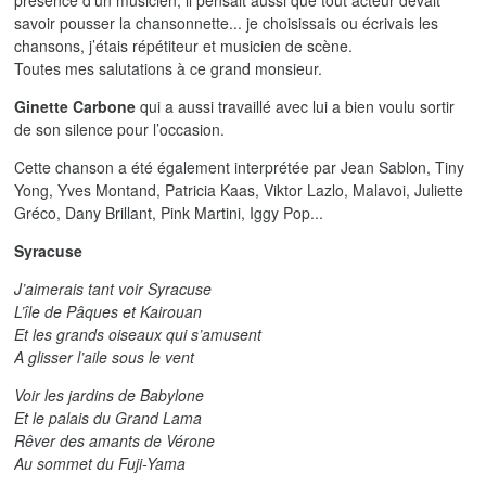
présence d’un musicien, il pensait aussi que tout acteur devait
savoir pousser la chansonnette... je choisissais ou écrivais les
chansons, j’étais répétiteur et musicien de scène.
Toutes mes salutations à ce grand monsieur.
Ginette Carbone
qui a aussi travaillé avec lui a bien voulu sortir
de son silence pour l’occasion.
Cette chanson a été également interprétée par Jean Sablon, Tiny
Yong, Yves Montand, Patricia Kaas, Viktor Lazlo, Malavoi, Juliette
Gréco, Dany Brillant, Pink Martini, Iggy Pop...
Syracuse
J’aimerais tant voir Syracuse
L’île de Pâques et Kairouan
Et les grands oiseaux qui s’amusent
A glisser l’aile sous le vent
Voir les jardins de Babylone
Et le palais du Grand Lama
Rêver des amants de Vérone
Au sommet du Fuji-Yama