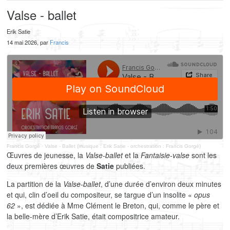
Valse - ballet
Erik Satie
14 mai 2026, par
Francis
Francis Gorgé
·
Valse - Ballet (musique : Erik Satie - orchestration : Francis Gorgé)
Œuvres de jeunesse, la
Valse-ballet
et la
Fantaisie-valse
sont les
deux premières œuvres de
Satie
publiées.
La partition de la
Valse-ballet
, d’une durée d’environ deux minutes
et qui, clin d’oeil du compositeur, se targue d’un insolite «
opus
62
», est dédiée à Mme Clément le Breton, qui, comme le père et
la belle-mère d’Erik Satie, était compositrice amateur.