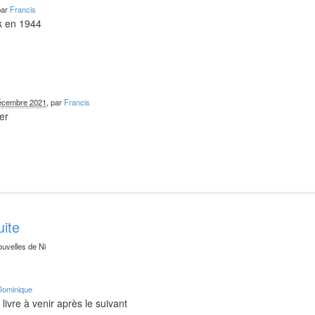
par
Francis
k en 1944
écembre 2021
, par
Francis
er
uite
ouvelles de Ni
Dominique
livre à venir après le suivant