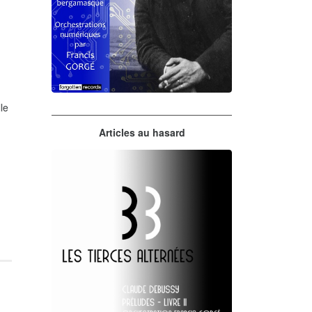
le
Claude Debussy
Articles au hasard
orchestrations numériques par
Francis Gorgé