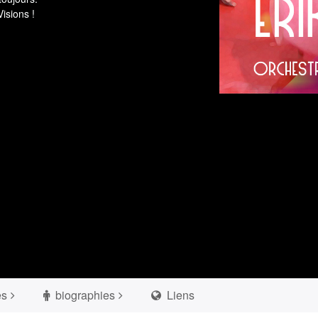
isions !
es
biographies
Liens