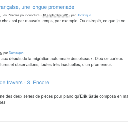
française, une longue promenade
n, Les Paladins pour conclure
-
10 septembre 2025
, par
Dominique
chez soi par mauvais temps, par exemple. Ou estropié, ce que je ne
25
, par
Dominique
nd aux débuts de la migration automnale des oiseaux. D’où ce curieux
ures et observations, toutes très inactuelles, d’un promeneur.
de travers - 3. Encore
ne des deux séries de pièces pour piano qu’
Erik Satie
composa en ma
ides
.