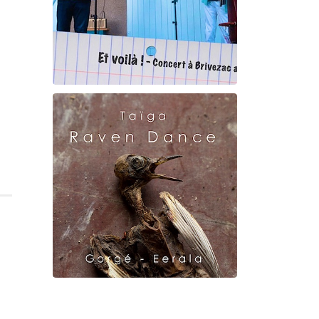
Et voilà !
Geneviève Cabannes -
Francis Gorgé
Raven Dance