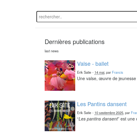
Dernières publications
last news
Valse - ballet
Erik Satie
-
14 mai
, par
Francis
Une valse, œuvre de jeunesse 
Les Pantins dansent
Erik Satie
-
10 septembre 2025
, par
Fra
“
Les pantins dansent
” est une