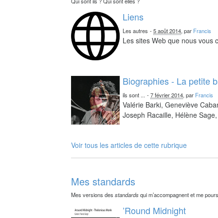
Qui sont ils ? Qui sont elles ?
Liens
Les autres
-
5 août 2014
, par
Francis
Les sites Web que nous vous c
Biographies - La petite 
ils sont ...
-
7 février 2014
, par
Francis
Valérie Barki, Geneviève Caba
Joseph Racaille, Hélène Sage, 
Voir tous les articles de cette rubrique
Mes standards
Mes versions des
standards
qui m’accompagnent et me pours
’Round Midnight