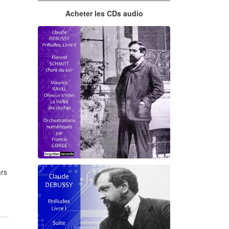
Acheter les CDs audio
rs
Debussy - Schmitt - Ravel
orchestrations numériques par
Francis Gorgé