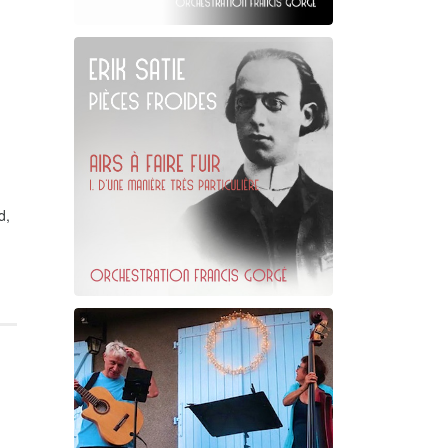
Claude Debussy
Les Tierces alternées
d,
Erik Satie
D'une manière particulière