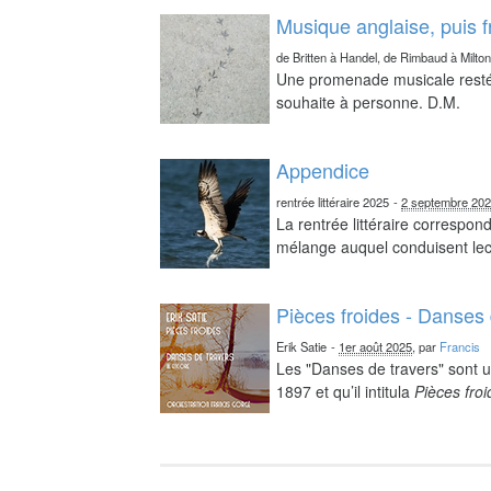
Musique anglaise, puis 
de Britten à Handel, de Rimbaud à Milto
Une promenade musicale resté 
souhaite à personne. D.M.
Appendice
rentrée littéraire 2025
-
2 septembre 20
La rentrée littéraire correspo
mélange auquel conduisent lect
Pièces froides - Danses 
Erik Satie
-
1er août 2025
, par
Francis
Les "Danses de travers" sont u
1897 et qu’il intitula
Pièces fro