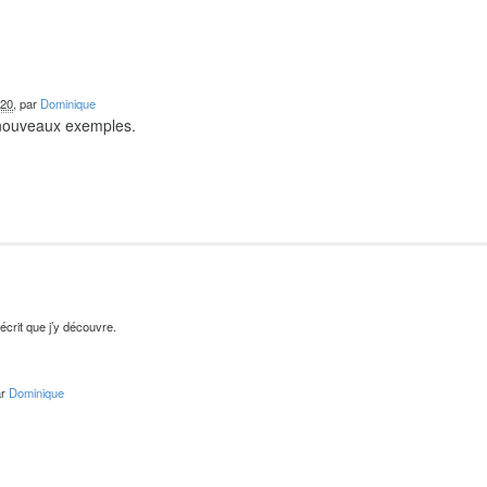
020
, par
Dominique
 nouveaux exemples.
’écrit que j’y découvre.
ar
Dominique